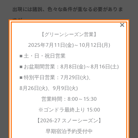
出現には諸説、色々な条件が重なる必要がありま
すが...
×
まず「晴れている」「ほんの薄い雲が存在」
【グリーンシーズン営業】
「−10℃以下」というのが条件となります。パル
2025年7月11日(金)～10月12日(月)
コール嬬恋のトップシーズンの最低気温は−10℃
■ 土・日・祝日営業
以下なので、条件的には薄い雲が必要です。これ
■ お盆期間営業：8月8日(金)～8月16日(土)
がなかなか厄介でして、すっきりと晴れ渡ってし
■ 特別平日営業：7月29日(火)、
まっては太陽柱は出現しません。
8月26日(火)、9月9日(火)
営業時間：8:00～15:30
※ゴンドラ最終上り 15:00
【2026-27 スノーシーズン】
早期宿泊予約受付中