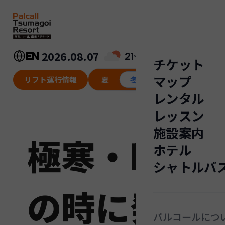
内
容
を
ス
キ
2026.08.07
EN
21
℃
チケット
ッ
マップ
プ
リフト運行情報
夏
冬
レンタル
レッスン
施設案内
極寒・晴天
ホテル
シャトルバ
の時に発生
パルコールにつ