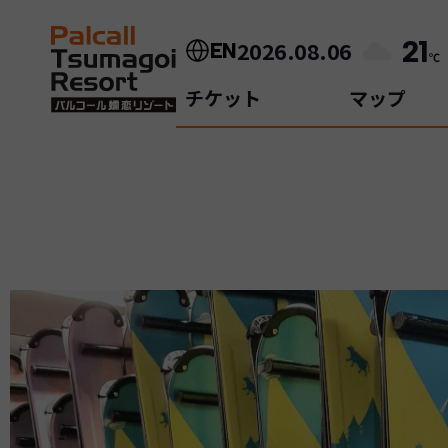
内
容
21
2026.08.06
EN
を
℃
ス
チケット
マップ
キ
ッ
プ