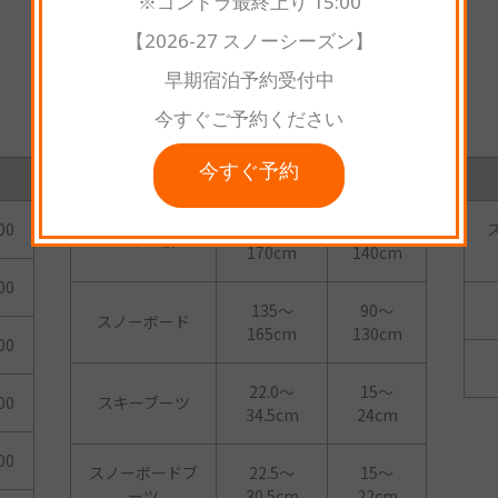
※ゴンドラ最終上り 15:00
【2026-27 スノーシーズン】
早期宿泊予約受付中
取扱サイズ
今すぐご予約ください
今すぐ予約
種類
大人
子供
00
140～
80～
スキー板
170cm
140cm
00
135～
90～
スノーボード
165cm
130cm
00
22.0～
15～
00
スキーブーツ
34.5cm
24cm
00
スノーボードブ
22.5～
15～
ーツ
30.5cm
22cm