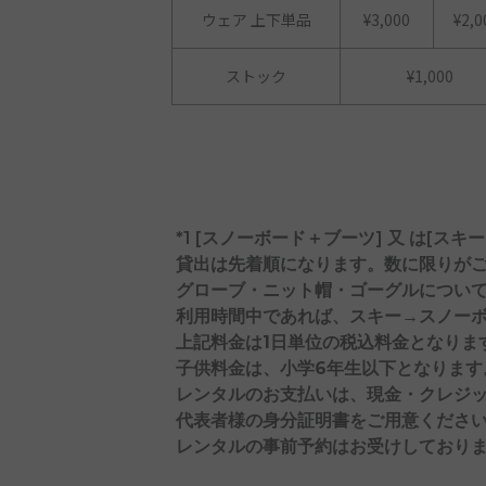
ウェア 上下単品
¥3,000
¥2,0
ストック
¥1,000
*1 [スノーボード＋ブーツ] 又 は[ス
貸出は先着順になります。数に限りが
グローブ・ニット帽・ゴーグル
につい
利用時間中であれば、
スキー→スノー
上記料金は
1日単位の税込料金
となりま
子供料金
は、
小学6年生以下
となります
レンタルのお支払いは、現金・クレジ
代表者様の身分証明書をご用意くださ
レンタルの事前予約はお受けしており