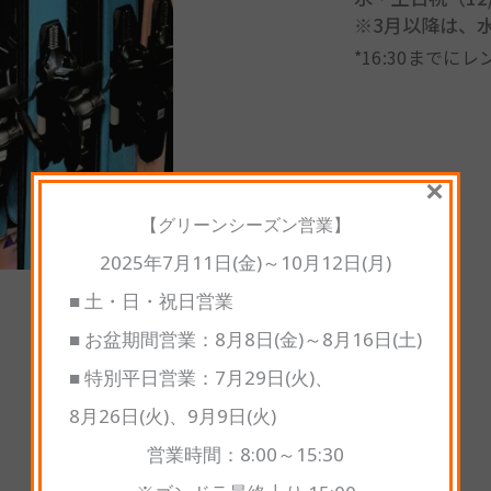
※3月以降は、水・
*16:30まで
×
【グリーンシーズン営業】
2025年7月11日(金)～10月12日(月)
■ 土・日・祝日営業
■ お盆期間営業：8月8日(金)～8月16日(土)
■ 特別平日営業：7月29日(火)、
8月26日(火)、9月9日(火)
レンタル料金
営業時間：8:00～15:30