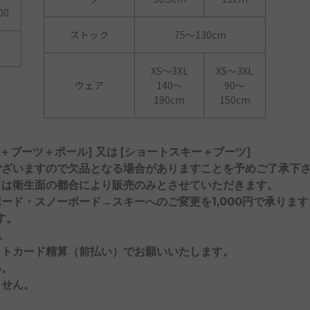
00
ストック
75～130cm
XS～3XL
XS～3XL
ウェア
140〜
90〜
190cm
150cm
キー＋ブーツ＋ポール] 又は [ショートスキー＋ブーツ]
ございますので欠品となる場合がありますことを予めご了承下
ては衛生面の都合により
販売のみ
とさせていただきます。
ボード・スノーボード→スキーへのご変更
を
1,000円
で承ります
す。
。
ットカード精算（前払い）でお願いいたします。
い。
ません。