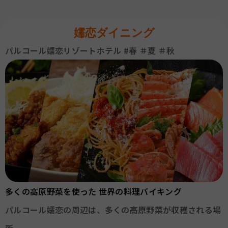
お
嬬恋ダイニング
パルコール嬬恋リゾートホテル #春 ＃夏 ＃秋
多くの高原野菜を使った 世界の料理バイキング
パルコール嬬恋の周辺は、多くの高原野菜が収穫される場
所。