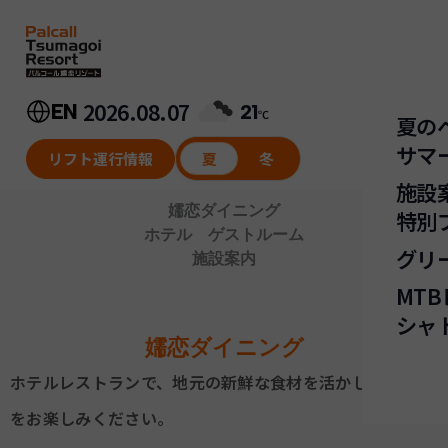
内
容
を
ス
キ
2026.08.07
EN
21
℃
夏の
ッ
サマ
プ
リフト運行情報
夏
冬
施設
ワ
嬬恋ダイニング
特別
ホテル ゲストルーム
ピ
グリ
施設案内
Su
サ
MT
ゴ
M
シャ
嬬恋ダイニング
M
マ
ホテルレストランで、地元の新鮮な食材を活かしたお料理
ア
ス
をお楽しみください。