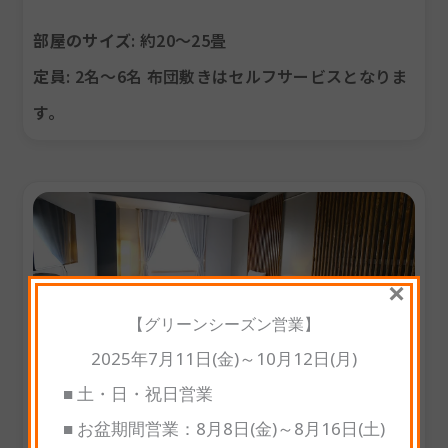
部屋のサイズ
: 約20〜25畳
定員
: 2名～6名 布団敷きはセルフサービスとなりま
す。
×
【グリーンシーズン営業】
2025年7月11日(金)～10月12日(月)
■ 土・日・祝日営業
プレミアムデラックスツインルーム
■ お盆期間営業：8月8日(金)～8月16日(土)
リニューアルされたばかりのお部屋には、快適なツ