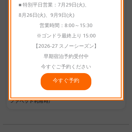
■ 特別平日営業：7月29日(火)、
インベッド2台、専用バスルーム、そして洗練され
8月26日(火)、9月9日(火)
たモダンなインテリアが備わっています。エンター
営業時間：8:00～15:30
テインメント用に新しい50インチのスマートテレビ
※ゴンドラ最終上り 15:00
も設置。広さ35㎡のゆとりある空間にはエキストラ
【2026-27 スノーシーズン】
ベッドの追加も可能で、カップル、友人同士、小さ
早期宿泊予約受付中
なお子様連れのご家族にも最適なお部屋です。
今すぐご予約ください
部屋のサイズ
: 35m²
今すぐ予約
定員
: 大人3名、または大人2名＋子ども2名まで（ソ
ファベッド利用時）