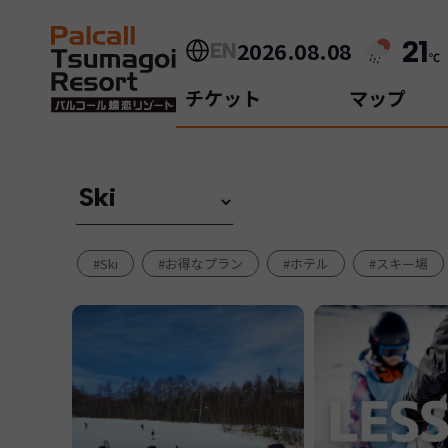
内
容
21
2026.08.08
EN
を
℃
ス
チケット
マップ
キ
ッ
プ
#Ski
#お得なプラン
#ホテル
#スキー場