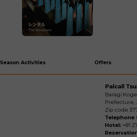
レンタル
The Mountain
Season Activities
Offers
Palcall Ts
Baragi Kog
Prefecture,
Zip code 377
Telephone S
Hotel:
+81 2
Reservatio