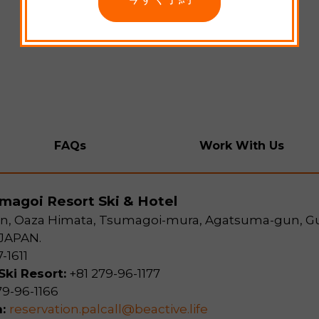
今すぐ予約
FAQs
Work With Us
umagoi Resort Ski & Hotel
en, Oaza Himata, Tsumagoi-mura, Agatsuma-gun, 
 JAPAN.
-1611
ki Resort:
+81 279-96-1177
79-96-1166
n:
reservation.palcall@beactive.life