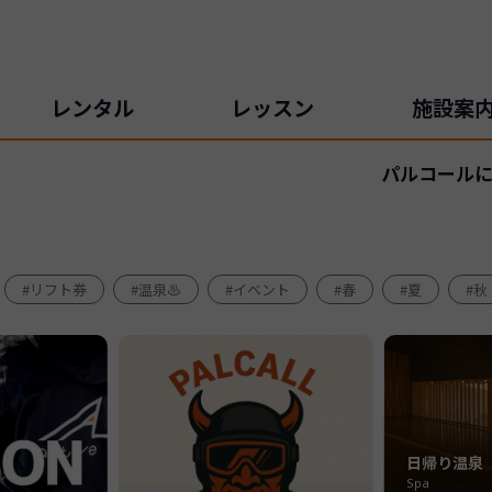
レンタル
レッスン
施設案
パルコールに
#リフト券
#温泉♨️
#イベント
#春
#夏
#秋
日帰り温泉
Spa