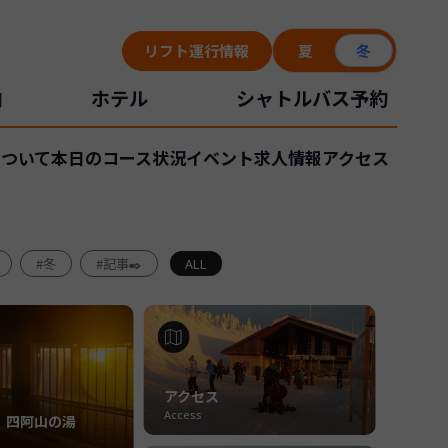
リフト運行情報
夏
冬
内
ホテル
シャトルバス予約
ついて
本日のコース状況
イベント
求人情報
アクセス
#冬
#記事✒️
ALL
アクセス
Access
 四阿山の湯