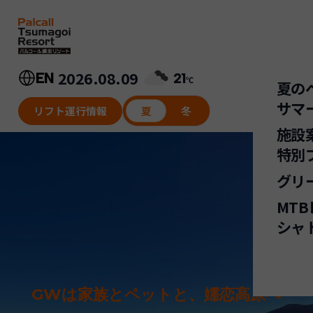
内
容
を
ス
キ
2026.08.09
EN
21
℃
夏の
ッ
サマ
プ
リフト運行情報
夏
冬
施設
ワ
特別
ピ
グリ
Su
サ
MT
ゴ
M
シャ
M
マ
ア
ス
GWは家族とペットと、嬬恋高原へ