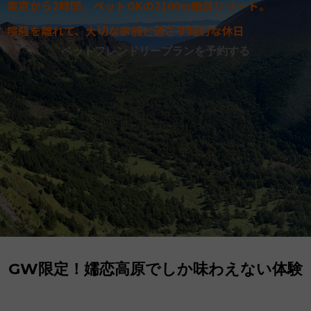
お
東京から2時間、ペットOKの2100m絶景リゾート。
喧騒を離れて、大切な家族と過ごす特別な休日
ペットフレンドリープランを予約する
GW限定！嬬恋高原でしか味わえない体験