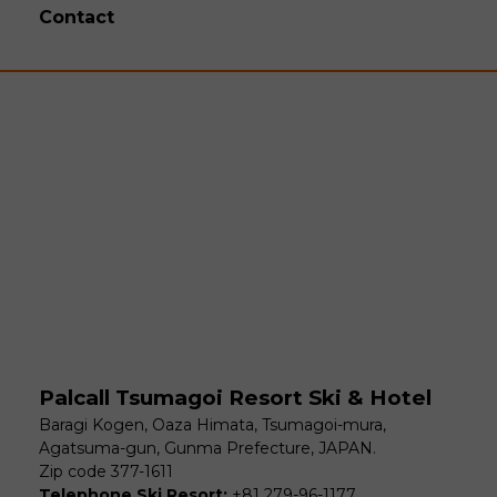
Contact
Palcall Tsumagoi Resort Ski & Hotel
Baragi Kogen, Oaza Himata, Tsumagoi-mura,
Agatsuma-gun, Gunma Prefecture, JAPAN.
Zip code 377-1611
Telephone Ski Resort:
+81 279-96-1177