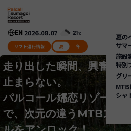
内
容
を
ス
キ
2026.08.07
EN
21
℃
夏の
ッ
サマ
プ
リフト運行情報
夏
冬
施設
ワ
走り出した瞬間、興奮が
特別
ピ
グリ
Su
止まらない。
サ
MT
ゴ
M
シャ
パルコール嬬恋リゾート
M
マ
で、次元の違うMTBスリ
ア
ス
ルをアンロック！