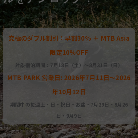
お
究極のダブル割引：早割30% ＋ MTB Asia
限定10%OFF
対象宿泊期間：7月18日（土）～8月31日（日）
MTB PARK 営業日: 2026年7月11日〜2026
年10月12日
期間中の毎週土・日・祝日・お盆・7月29日・8月26
日・9月9日