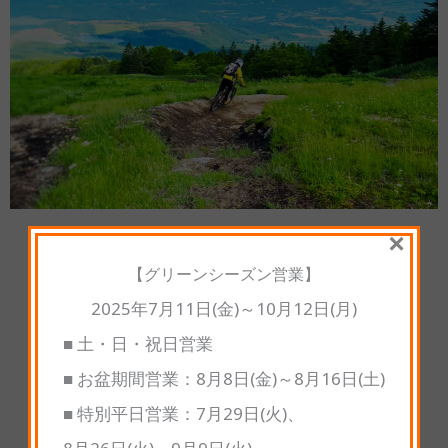
×
【グリーンシーズン営業】
アメニティ・施設のご紹介
2025年7月11日(金)～10月12日(月)
■ 土・日・祝日営業
■ お盆期間営業：8月8日(金)～8月16日(土)
■ 特別平日営業：7月29日(火)、