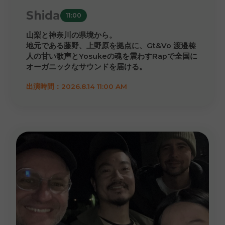
Shida
11:00
山梨と神奈川の県境から。
地元である藤野、上野原を拠点に、Gt&Vo 渡邉榛
人の甘い歌声とYosukeの魂を震わすRapで全国に
オーガニックなサウンドを届ける。
出演時間：2026.8.14 11:00 AM