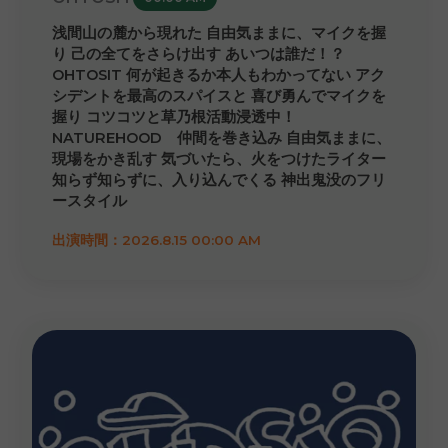
浅間山の麓から現れた 自由気ままに、マイクを握
り 己の全てをさらけ出す あいつは誰だ！？
OHTOSIT 何が起きるか本人もわかってない アク
シデントを最高のスパイスと 喜び勇んでマイクを
握り コツコツと草乃根活動浸透中！
NATUREHOOD 仲間を巻き込み 自由気ままに、
現場をかき乱す 気づいたら、火をつけたライター
知らず知らずに、入り込んでくる 神出鬼没のフリ
ースタイル
出演時間：2026.8.15 00:00 AM