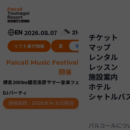
内
容
を
ス
キ
2026.08.07
EN
21
℃
チケット
ッ
マップ
プ
リフト運行情報
夏
冬
レンタル
Palcall Music Festival 2026 お盆限定
レッスン
開催
施設案内
標高2000m嬬恋高原サマー音楽フェス｜昼ジャズ × 夜空
ホテル
DJパーティ
シャトルバ
開催期間：2026.8.14 全日開演
パルコールにつ