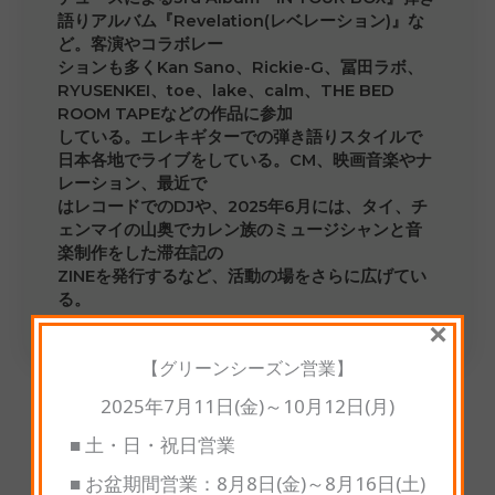
語りアルバム『Revelation(レベレーション)』な
ど。客演やコラボレー
ションも多くKan Sano、Rickie-G、冨田ラボ、
RYUSENKEI、toe、lake、calm、THE BED
ROOM TAPEなどの作品に参加
している。エレキギターでの弾き語りスタイルで
日本各地でライブをしている。CM、映画音楽やナ
レーション、最近で
はレコードでのDJや、2025年6月には、タイ、チ
ェンマイの山奥でカレン族のミュージシャンと音
楽制作をした滞在記の
ZINEを発行するなど、活動の場をさらに広げてい
る。
×
【グリーンシーズン営業】
2025年7月11日(金)～10月12日(月)
■ 土・日・祝日営業
■ お盆期間営業：8月8日(金)～8月16日(土)