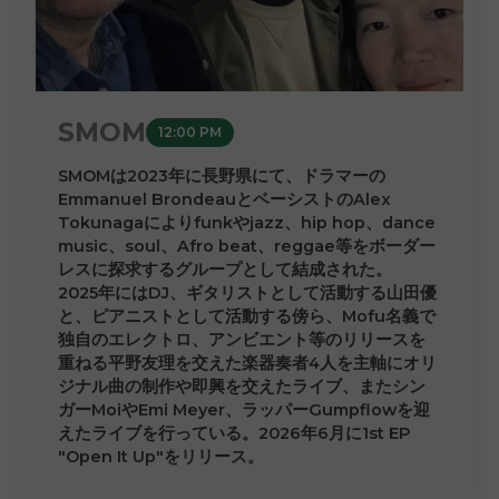
SMOM
12:00 PM
SMOMは2023年に長野県にて、ドラマーの
Emmanuel BrondeauとベーシストのAlex
Tokunagaによりfunkやjazz、hip hop、dance
music、soul、Afro beat、reggae等をボーダー
レスに探求するグループとして結成された。
2025年にはDJ、ギタリストとして活動する山田優
と、ピアニストとして活動する傍ら、Mofu名義で
独自のエレクトロ、アンビエント等のリリースを
重ねる平野友理を交えた楽器奏者4人を主軸にオリ
ジナル曲の制作や即興を交えたライブ、またシン
ガーMoiやEmi Meyer、ラッパーGumpflowを迎
えたライブを行っている。2026年6月に1st EP
"Open It Up"をリリース。