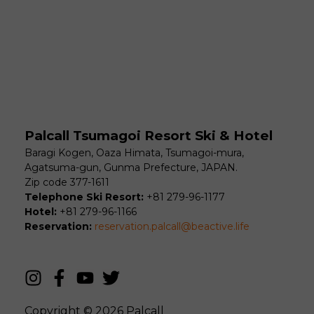
Palcall Tsumagoi Resort Ski & Hotel
Baragi Kogen, Oaza Himata, Tsumagoi-mura,
Agatsuma-gun, Gunma Prefecture, JAPAN.
Zip code 377-1611
Telephone Ski Resort:
+81 279-96-1177
Hotel:
+81 279-96-1166
Reservation:
reservation.palcall@beactive.life
Copyright © 2026
Palcall