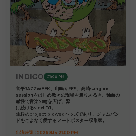
INDIGO
21:00 PM
菅平JAZZWEEK、山鳴りFES、高崎sangam
sessionをはじめ数々の現場を渡りあるき、独自の
感性で音楽の輪を広げ、繋
げ続けるvinyl DJ。
生粋のproject blowedヘッズであり、ジャムバン
ドをこよなく愛するアートポスター収集家。
出演時間：2026.8.14 21:00 PM