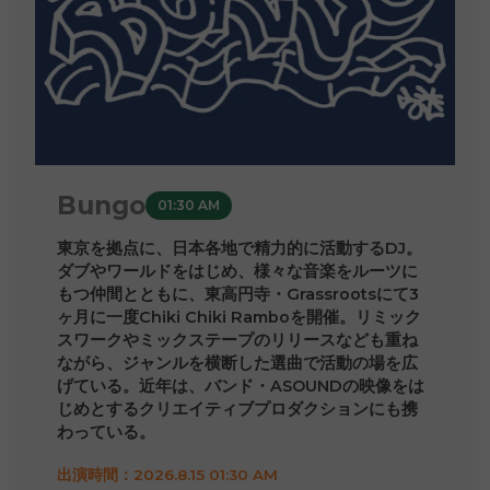
Bungo
01:30 AM
東京を拠点に、日本各地で精力的に活動するDJ。
ダブやワールドをはじめ、様々な音楽をルーツに
もつ仲間とともに、東高円寺・Grassrootsにて3
ヶ月に一度Chiki Chiki Ramboを開催。リミック
スワークやミックステープのリリースなども重ね
ながら、ジャンルを横断した選曲で活動の場を広
げている。近年は、バンド・ASOUNDの映像をは
じめとするクリエイティブプロダクションにも携
わっている。
出演時間：2026.8.15 01:30 AM